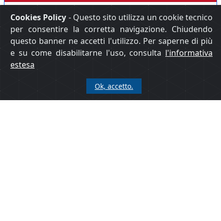
Biomolecular and Health Sciences
Cookies Policy
- Questo sito utilizza un cookie tecnico
per consentire la corretta navigazione. Chiudendo
questo banner ne accetti l'utilizzo. Per saperne di più
Inglese Scientifico B2
e su come disabilitarne l'uso, consulta
l'informativa
estesa
DiSPeA - Dipartimento di Scienze Pure e Applicate
Ok, accetto.
Research Methods in Science and
Technology
Inglese Scientifico B2
Torna su